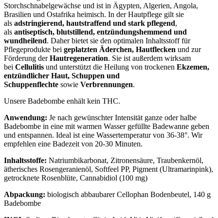
Storchschnabelgewächse und ist in Ägypten, Algerien, Angola,
Brasilien und Ostafrika heimisch. In der Hautpflege gilt sie
als
adstringierend, hautstraffend und stark pflegend
,
als
antiseptisch, blutstillend, entzündungshemmend und
wundheilend
. Daher bietet sie den optimalen Inhaltsstoff für
Pflegeprodukte bei
geplatzten Äderchen, Hautflecken
und zur
Förderung der
Hautregeneration
. Sie ist außerdem wirksam
bei
Cellulitis
und unterstützt die Heilung von trockenen
Ekzemen,
entzündlicher Haut, Schuppen und
Schuppenflechte
sowie
Verbrennungen
.
Unsere Badebombe enhält kein THC.
Anwendung:
Je nach gewünschter Intensität ganze oder halbe
Badebombe in eine mit warmen Wasser gefüllte Badewanne geben
und entspannen. Ideal ist eine Wassertemperatur von 36-38°. Wir
empfehlen eine Badezeit von 20-30 Minuten.
Inhaltsstoffe:
Natriumbikarbonat, Zitronensäure, Traubenkernöl,
ätherisches Rosengeranienöl, Softfeel PP, Pigment (Ultramarinpink),
getrocknete Rosenblüte, Cannabidiol (100 mg)
Abpackung:
biologisch abbaubarer Cellophan Bodenbeutel, 140 g
Badebombe