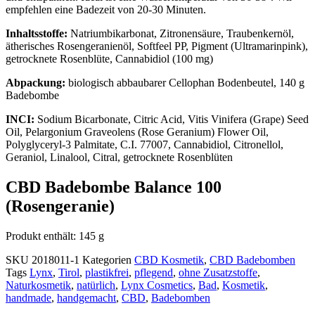
empfehlen eine Badezeit von 20-30 Minuten.
Inhaltsstoffe:
Natriumbikarbonat, Zitronensäure, Traubenkernöl,
ätherisches Rosengeranienöl, Softfeel PP, Pigment (Ultramarinpink),
getrocknete Rosenblüte, Cannabidiol (100 mg)
Abpackung:
biologisch abbaubarer Cellophan Bodenbeutel, 140 g
Badebombe
INCI:
Sodium Bicarbonate, Citric Acid, Vitis Vinifera (Grape) Seed
Oil, Pelargonium Graveolens (Rose Geranium) Flower Oil,
Polyglyceryl-3 Palmitate, C.I. 77007, Cannabidiol, Citronellol,
Geraniol, Linalool, Citral, getrocknete Rosenblüten
CBD Badebombe Balance 100
(Rosengeranie)
Produkt enthält: 145
g
SKU
2018011-1
Kategorien
CBD Kosmetik
,
CBD Badebomben
Tags
Lynx
,
Tirol
,
plastikfrei
,
pflegend
,
ohne Zusatzstoffe
,
Naturkosmetik
,
natürlich
,
Lynx Cosmetics
,
Bad
,
Kosmetik
,
handmade
,
handgemacht
,
CBD
,
Badebomben